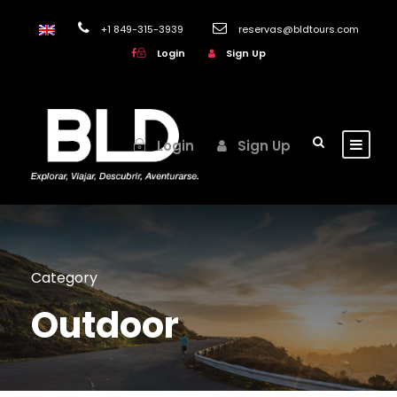
+1 849-315-3939
reservas@bldtours.com
Login
Sign Up
Login
Sign Up
Category
Outdoor