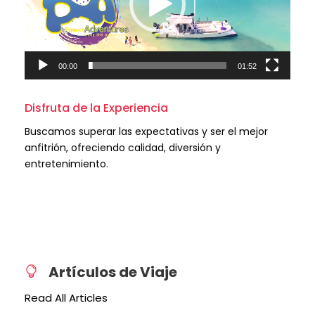
o
d
u
c
t
00:00
01:52
o
r
Disfruta de la Experiencia
d
e
Buscamos superar las expectativas y ser el mejor
v
anfitrión, ofreciendo calidad, diversión y
í
entretenimiento.
d
e
o
Artículos de Viaje
Read All Articles