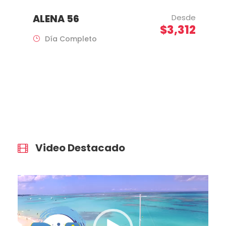
ALENA 56
Desde
$3,312
Día Completo
Video Destacado
R
e
p
r