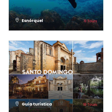
Esnórquel
6 Tours
VER TODOS LOS TOURS
Guía turística
18 Tours