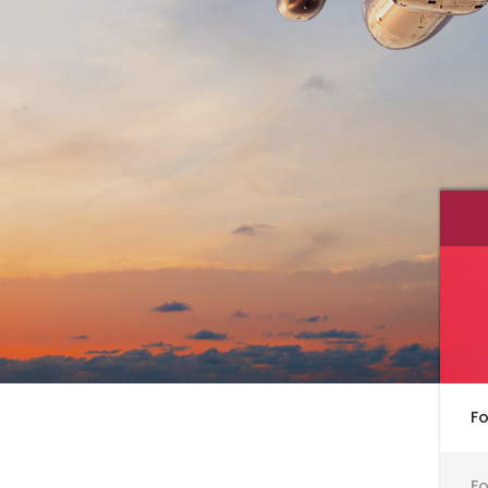
Fo
Fo