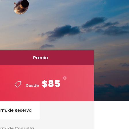
Precio
Precio
$85
$85
Desde
Desde
rm. de Reserva
rm. de Consulta